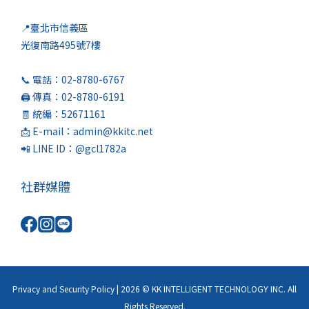
📍臺北市信義區
光復南路495號7樓
📞 電話：02-8780-6767
🖨️ 傳真：02-8780-6191
🧾 統編：52671161
📩 E-mail：admin@kkitc.net
📲 LINE ID：@gcl1782a
社群媒體
Privacy and Security Policy | 2026 © KK INTELLIGENT TECHNOLOGY INC. All
Rights Reserved.