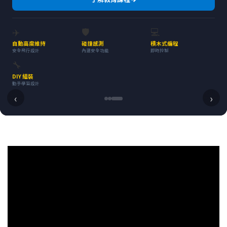
✈️
🛡️
💻
自動高度維持
碰撞感測
積木式編程
安全飛行設計
內建安全功能
即時控制
🔧
DIY 組裝
動手學習設計
‹
›