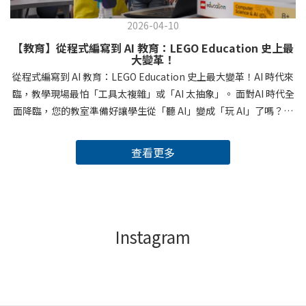
2026-04-10
【教育】從程式編寫到 AI 教育：LEGO Education 史上最
大變革！
從程式編寫到 AI 教育：LEGO Education 史上最大變革！AI 時代來
臨，教學現場最怕「工具太複雜」或「AI 太抽象」。 面對AI 時代全
面降臨，您的教室準備好讓學生從「聽 AI」變成「玩 AI」了嗎？深
受喜愛的「SPIKE™ Prime 45678、SPIKE™ Prime Expansion Set
45681、SPIKE™ Essential 45345」已完成階段性任務，將在
查看更多
2026/6/30停止銷售，正式交棒給專為未來教室打造的「Computer
Science & AI Kit」。Computer Science & AI Kit 這是一套「讓 AI
教學變簡單」的實作解決方案，將繁瑣的代碼轉化為觸手可及的實
體動作，讓電腦科學與 AI 教育完美混成！原文出處：
https://education.lego.com/en-us/spike-update-2026/ 過去，
Instagram
我們教孩子「如何使用機器」；現在，我們要讓孩子「駕馭 AI」。
【實體化 AI 表現】 最多 375 個積木，團隊合作建構模型，將抽象邏
輯直接具現化為實體動作。【開啟即用零負擔】 專屬 Coding
Canvas 圖形化積木界面，免註冊、不收集學生數據。網頁或 iOS