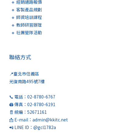
🔹 經銷通路報價
🔹 客製產品規劃
🔹 師資培訓課程
🔹 教師研習辦理
🔹 社團營隊活動
聯絡方式
📍臺北市信義區
光復南路495號7樓
📞 電話：02-8780-6767
🖨️ 傳真：02-8780-6191
🧾 統編：52671161
📩 E-mail：admin@kkitc.net
📲 LINE ID：@gcl1782a