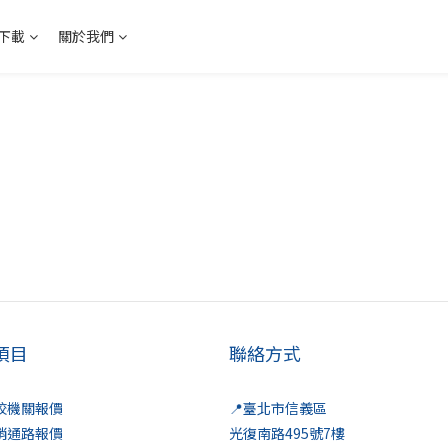
下載
關於我們
項目
聯絡方式
學校機關報價
📍臺北市信義區
經銷通路報價
光復南路495號7樓