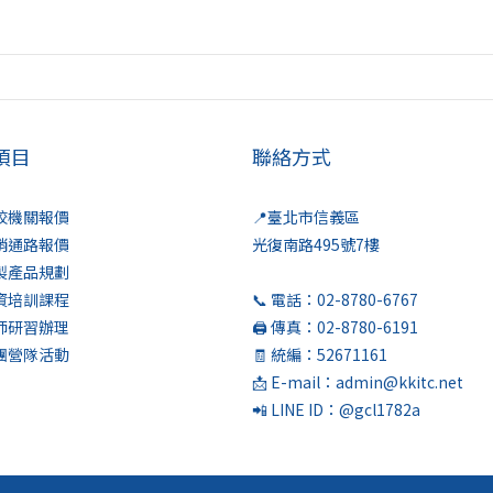
項目
聯絡方式
學校機關報價
📍臺北市信義區
經銷通路報價
光復南路495號7樓
客製產品規劃
師資培訓課程
📞 電話：02-8780-6767
教師研習辦理
🖨️ 傳真：02-8780-6191
社團營隊活動
🧾 統編：52671161
📩 E-mail：admin@kkitc.net
📲 LINE ID：@gcl1782a