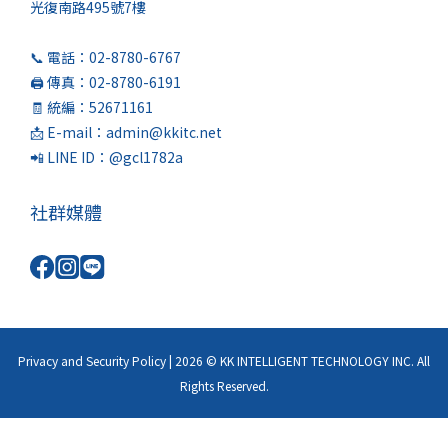
光復南路495號7樓
📞 電話：02-8780-6767
🖨️ 傳真：02-8780-6191
🧾 統編：52671161
📩 E-mail：admin@kkitc.net
📲 LINE ID：@gcl1782a
社群媒體
Privacy and Security Policy | 2026 © KK INTELLIGENT TECHNOLOGY INC. All
Rights Reserved.