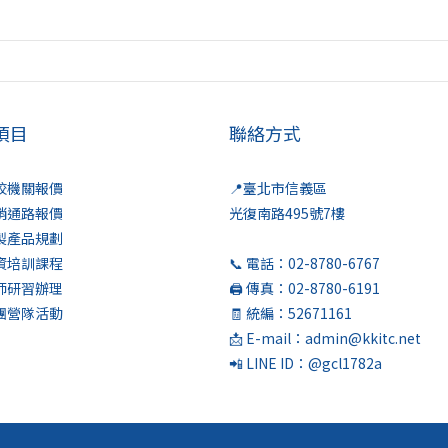
項目
聯絡方式
學校機關報價
📍臺北市信義區
經銷通路報價
光復南路495號7樓
客製產品規劃
師資培訓課程
📞 電話：02-8780-6767
教師研習辦理
🖨️ 傳真：02-8780-6191
社團營隊活動
🧾 統編：52671161
📩 E-mail：admin@kkitc.net
📲 LINE ID：@gcl1782a