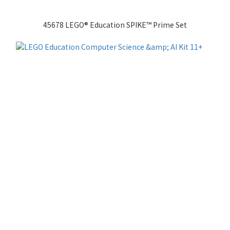
45678 LEGO® Education SPIKE™ Prime Set